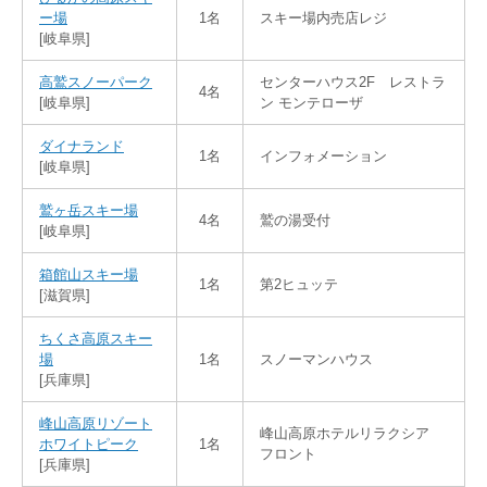
ー場
1名
スキー場内売店レジ
[岐阜県]
高鷲スノーパーク
センターハウス2F レストラ
4名
[岐阜県]
ン モンテローザ
ダイナランド
1名
インフォメーション
[岐阜県]
鷲ヶ岳スキー場
4名
鷲の湯受付
[岐阜県]
箱館山スキー場
1名
第2ヒュッテ
[滋賀県]
ちくさ高原スキー
場
1名
スノーマンハウス
[兵庫県]
峰山高原リゾート
峰山高原ホテルリラクシア
ホワイトピーク
1名
フロント
[兵庫県]