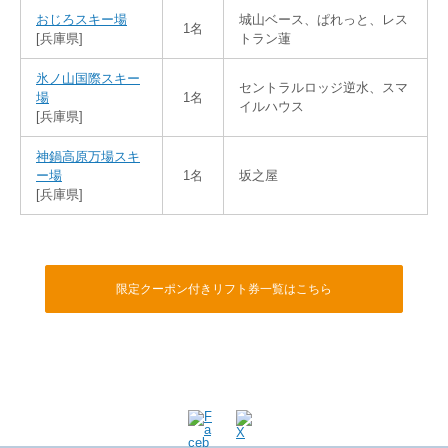
おじろスキー場
城山ベース、ぱれっと、レス
1名
[兵庫県]
トラン蓮
氷ノ山国際スキー
セントラルロッジ逆水、スマ
場
1名
イルハウス
[兵庫県]
神鍋高原万場スキ
ー場
1名
坂之屋
[兵庫県]
限定クーポン付きリフト券一覧はこちら