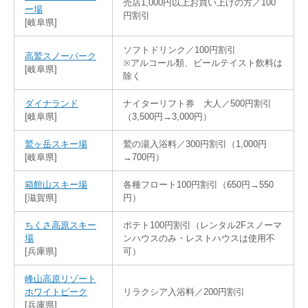
売店1,000円以上お買い上げの方／100
ー場
円割引
[岐阜県]
ソフトドリンク／100円割引
高鷲スノーパーク
※アルコール類、ビールテイスト飲料は
[岐阜県]
除く
ダイナランド
ナイターリフト券 大人／500円割引
[岐阜県]
（3,500円→3,000円）
鷲ヶ岳スキー場
鷲の湯入浴料／300円割引（1,000円
[岐阜県]
→700円）
箱館山スキー場
各種フロート100円割引（650円→550
[滋賀県]
円）
ちくさ高原スキー
ポテト100円割引（レンタル2Fスノーマ
場
ンハウスのみ・レストハウスは使用不
[兵庫県]
可）
峰山高原リゾート
ホワイトピーク
リラクシア入浴料／200円割引
[兵庫県]